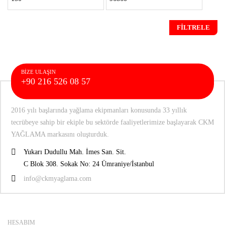
düşük
yüksek
FILTRELE
fiyat
fiyat
BIZE ULAŞIN
+90 216 526 08 57
2016 yılı başlarında yağlama ekipmanları konusunda 33 yıllık
tecrübeye sahip bir ekiple bu sektörde faaliyetlerimize başlayarak CKM
YAĞLAMA markasını oluşturduk.
Yukarı Dudullu Mah. İmes San. Sit.
C Blok 308. Sokak No: 24 Ümraniye/İstanbul
info@ckmyaglama.com
HESABIM