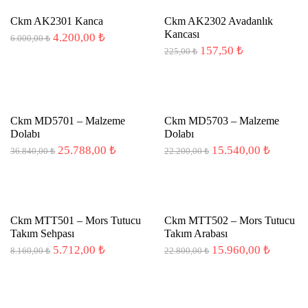
-30%
Ckm AK2301 Kanca
Ckm AK2302 Avadanlık
Kancası
Orijinal
Şu
4.200,00
₺
6.000,00
₺
fiyat:
andaki
Orijinal
Şu
157,50
₺
225,00
₺
6.000,00 ₺.
fiyat:
fiyat:
andaki
4.200,00 ₺.
225,00 ₺.
fiyat:
157,50 ₺.
-30%
Ckm MD5701 – Malzeme
Ckm MD5703 – Malzeme
Dolabı
Dolabı
Orijinal
Şu
Orijinal
Şu
25.788,00
₺
15.540,00
₺
36.840,00
₺
22.200,00
₺
fiyat:
andaki
fiyat:
andaki
36.840,00 ₺.
fiyat:
22.200,00 ₺.
fiyat:
25.788,00 ₺.
15.540,
-30%
Ckm MTT501 – Mors Tutucu
Ckm MTT502 – Mors Tutucu
Takım Sehpası
Takım Arabası
Orijinal
Şu
Orijinal
Şu
5.712,00
₺
15.960,00
₺
8.160,00
₺
22.800,00
₺
fiyat:
andaki
fiyat:
andaki
8.160,00 ₺.
fiyat:
22.800,00 ₺.
fiyat:
5.712,00 ₺.
15.960,
-30%