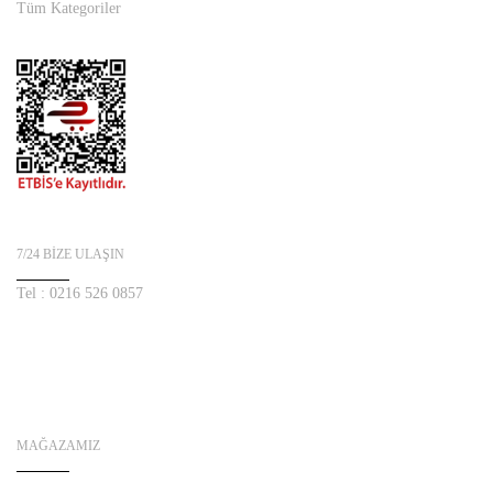
Tüm Kategoriler
7/24 BIZE ULAŞIN
Tel :
0216 526 0857
MAĞAZAMIZ