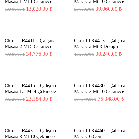
Masası 1 Mt 1 Çekmece
Masası 2 Mt 10 Çekmece
Orijinal
Şu
Orijinal
Şu
13.020,00
₺
39.060,00
₺
18.600,00
₺
55.800,00
₺
fiyat:
andaki
fiyat:
andaki
18.600,00 ₺.
fiyat:
55.800,00 ₺.
fiyat:
13.020,00 ₺.
39.060,
-30%
Ckm TTR4411 – Çalışma
Ckm TTR4413 – Çalışma
Masası 2 Mt 5 Çekmece
Masası 2 Mt 3 Dolaplı
Orijinal
Şu
Orijinal
Şu
34.776,00
₺
30.240,00
₺
49.680,00
₺
43.200,00
₺
fiyat:
andaki
fiyat:
andaki
49.680,00 ₺.
fiyat:
43.200,00 ₺.
fiyat:
34.776,00 ₺.
30.240,
-30%
Ckm TTR4415 – Çalışma
Ckm TTR4430 – Çalışma
Masası 1.5 Mt 4 Çekmece
Masası 3 Mt 10 Çekmece
Orijinal
Şu
Orijinal
Şu
23.184,00
₺
75.348,00
₺
33.120,00
₺
107.640,00
₺
fiyat:
andaki
fiyat:
andaki
33.120,00 ₺.
fiyat:
107.640,00 ₺.
fiyat:
23.184,00 ₺.
75.348
-30%
Ckm TTR4431 – Çalışma
Ckm TTR4460 – Çalışma
Masası 3 Mt 10 Çekmece
Masası 6 Gen