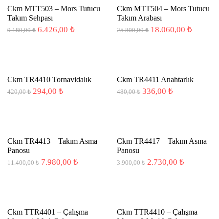
Ckm MTT503 – Mors Tutucu
Ckm MTT504 – Mors Tutucu
Takım Sehpası
Takım Arabası
Orijinal
Şu
Orijinal
Şu
6.426,00
₺
18.060,00
₺
9.180,00
₺
25.800,00
₺
fiyat:
andaki
fiyat:
andaki
9.180,00 ₺.
fiyat:
25.800,00 ₺.
fiyat:
6.426,00 ₺.
18.060,
-30%
Ckm TR4410 Tornavidalık
Ckm TR4411 Anahtarlık
Orijinal
Şu
Orijinal
Şu
294,00
₺
336,00
₺
420,00
₺
480,00
₺
fiyat:
andaki
fiyat:
andaki
420,00 ₺.
fiyat:
480,00 ₺.
fiyat:
294,00 ₺.
336,00 ₺.
-30%
Ckm TR4413 – Takım Asma
Ckm TR4417 – Takım Asma
Panosu
Panosu
Orijinal
Şu
Orijinal
Şu
7.980,00
₺
2.730,00
₺
11.400,00
₺
3.900,00
₺
fiyat:
andaki
fiyat:
andaki
11.400,00 ₺.
fiyat:
3.900,00 ₺.
fiyat:
7.980,00 ₺.
2.730,00 
-30%
Ckm TTR4401 – Çalışma
Ckm TTR4410 – Çalışma