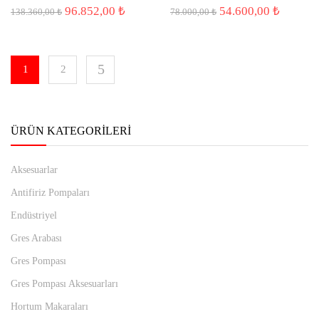
Orijinal
Şu
Orijinal
Şu
96.852,00
₺
54.600,00
₺
138.360,00
₺
78.000,00
₺
fiyat:
andaki
fiyat:
andaki
138.360,00 ₺.
fiyat:
78.000,00 ₺.
fiyat:
96.852,00 ₺.
54.600,
1
2
ÜRÜN KATEGORILERI
Aksesuarlar
Antifiriz Pompaları
Endüstriyel
Gres Arabası
Gres Pompası
Gres Pompası Aksesuarları
Hortum Makaraları