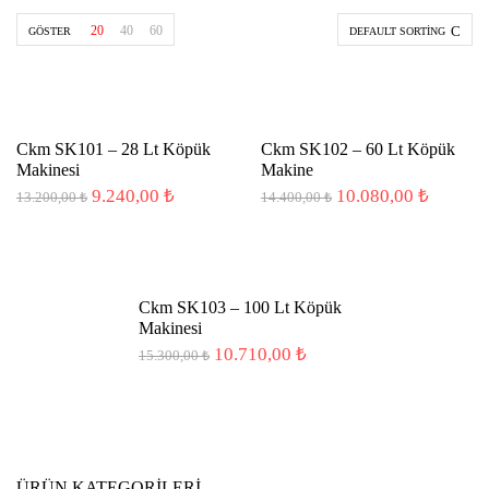
20
40
60
GÖSTER
DEFAULT SORTING
-30%
Ckm SK101 – 28 Lt Köpük
Ckm SK102 – 60 Lt Köpük
Makinesi
Makine
Orijinal
Şu
Orijinal
Şu
9.240,00
₺
10.080,00
₺
13.200,00
₺
14.400,00
₺
fiyat:
andaki
fiyat:
andaki
13.200,00 ₺.
fiyat:
14.400,00 ₺.
fiyat:
9.240,00 ₺.
10.080,
-30%
Ckm SK103 – 100 Lt Köpük
Makinesi
Orijinal
Şu
10.710,00
₺
15.300,00
₺
fiyat:
andaki
15.300,00 ₺.
fiyat:
10.710,00 ₺.
ÜRÜN KATEGORILERI