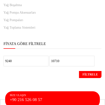
Yağ Boşaltma
Yağ Pompa Aksesuarları
Yağ Pompaları
Yağ Toplama Sistemleri
FIYATA GÖRE FILTRELE
En
En
düşük
yüksek
FILTRELE
fiyat
fiyat
BIZE ULAŞIN
+90 216 526 08 57