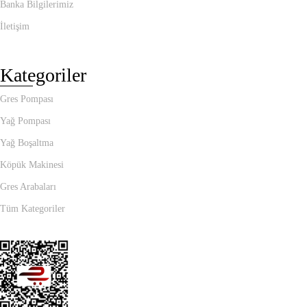
Banka Bilgilerimiz
İletişim
Kategoriler
Gres Pompası
Yağ Pompası
Yağ Boşaltma
Köpük Makinesi
Gres Arabaları
Tüm Kategoriler