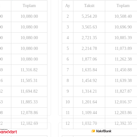
t
Toplam
Ay
Taksit
Toplam
00
10,080.00
2
5,254.20
10,508.40
00
10,080.00
3
3,565.63
10,696.90
00
10,080.00
4
2,721.35
10,885.39
00
10,080.00
5
2,214.78
11,073.89
00
10,080.00
6
1,877.06
11,262.38
69
11,316.82
7
1,635.84
11,450.88
16
11,505.31
8
1,454.92
11,639.38
42
11,694.82
9
1,314.21
11,827.87
53
11,885.33
10
1,201.64
12,016.37
08
12,078.86
11
1,109.44
12,203.86
22
12,182.69
12
1,032.70
12,392.35