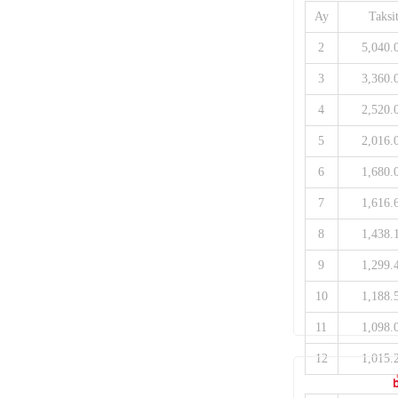
Ay
Taksi
2
5,040.
3
3,360.
4
2,520.
5
2,016.
6
1,680.
7
1,616.
8
1,438.
9
1,299.
10
1,188.
11
1,098.
12
1,015.