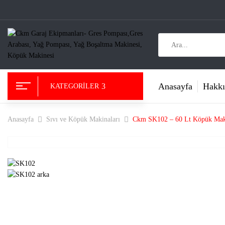
Anasayfa
Hakkı
KATEGORILER
Anasayfa
Sıvı ve Köpük Makinaları
Ckm SK102 – 60 Lt Köpük Mak