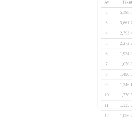
Ay
Taksi
2
5,398.
3
3,661.
4
2,793.
5
2,272.
6
1,924.
7
1,676.
8
1,490.
9
1,346.
10
1,230.
11
1,135.
12
1,056.