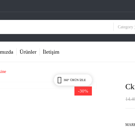
Category
mızda
Ürünler
İletişim
ine
360° ÜRÜN IZLE
Ck
-30%
14.4
MAR