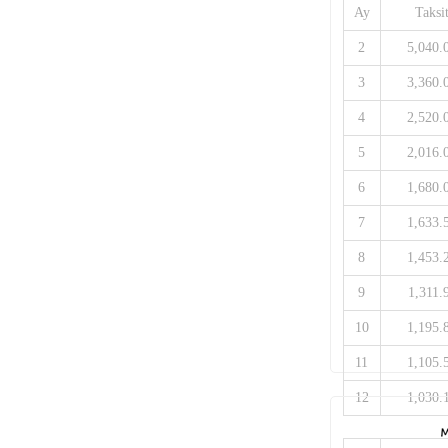
Ay
Taksi
2
5,040.
3
3,360.
4
2,520.
5
2,016.
6
1,680.
7
1,633.
8
1,453.
9
1,311.
10
1,195.
11
1,105.
12
1,030.