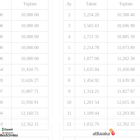
t
Toplam
Ay
Taksit
Toplam
00
10,080.00
2
5,254.20
10,508.40
00
10,080.00
3
3,565.63
10,696.90
00
10,080.00
4
2,721.35
10,885.39
00
10,080.00
5
2,214.78
11,073.89
00
10,080.00
6
1,877.06
11,262.38
54
11,434.75
7
1,635.84
11,450.88
28
11,626.27
8
1,454.92
11,639.38
97
11,807.71
9
1,314.21
11,827.87
89
11,958.91
10
1,201.54
12,015.36
50
12,160.51
11
1,109.44
12,203.86
18
12,362.11
12
1,032.70
12,392.35