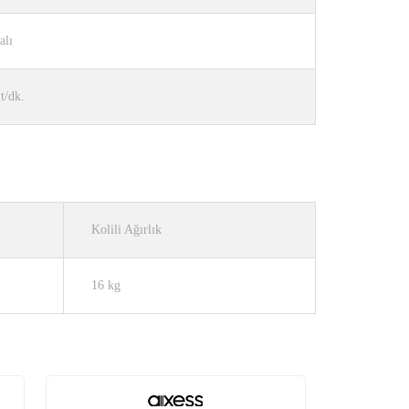
alı
t/dk.
Kolili Ağırlık
16 kg