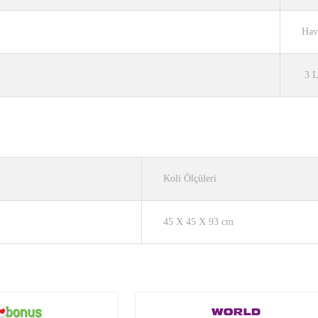
Hav
3 L
Koli Ölçüleri
45 X 45 X 93 cm