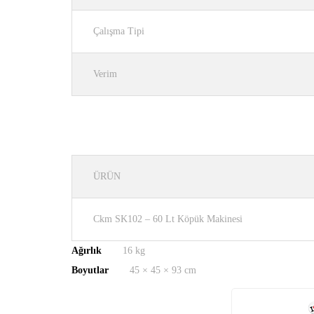
Çalışma Tipi
Verim
ÜRÜN
Ckm SK102 – 60 Lt Köpük Makinesi
Ağırlık
16 kg
Boyutlar
45 × 45 × 93 cm