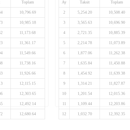
t
Toplam
Ay
Taksit
Toplam
34
10,796.69
2
5,254.20
10,508.40
73
10,985.18
3
3,565.63
10,696.90
42
11,173.68
4
2,721.35
10,885.39
23
11,361.17
5
2,214.78
11,073.89
94
11,549.66
6
1,877.06
11,262.38
88
11,738.16
7
1,635.84
11,450.88
83
11,926.66
8
1,454.92
11,639.38
13
12,115.15
9
1,314.21
11,827.87
36
12,303.65
10
1,201.54
12,015.36
65
12,492.14
11
1,109.44
12,203.86
72
12,680.64
12
1,032.70
12,392.35