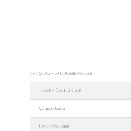
Ckm SK102 – 60 Lt Köpük Makinesi
TEKNİK ÖZELLİKLER
Çalışma Basıncı
Hortum Uzunluğu