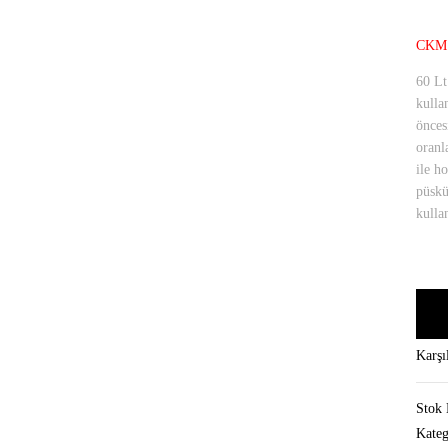
CKM
60 Lt
kulla
önces
oranl
ile h
püskü
kulla
Karşıl
Stok
Kateg