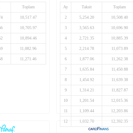
t
Toplam
Ay
Taksit
Toplam
74
10,517.47
2
5,254.20
10,508.40
66
10,705.97
3
3,565.63
10,696.90
62
10,894.46
4
2,721.35
10,885.39
59
11,082.96
5
2,214.78
11,073.89
58
11,271.46
6
1,877.06
11,262.38
7
1,635.84
11,450.88
8
1,454.92
11,639.38
9
1,314.21
11,827.87
10
1,201.54
12,015.36
11
1,109.44
12,203.86
12
1,032.70
12,392.35