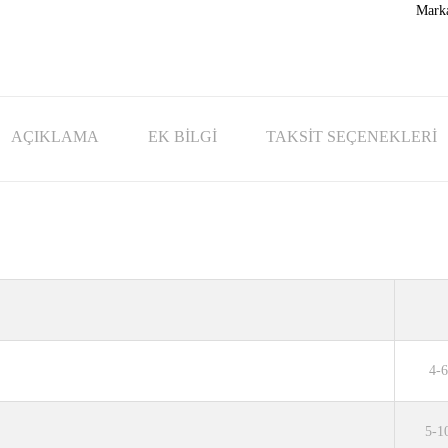
Mark
AÇIKLAMA
EK BILGI
TAKSIT SEÇENEKLERI
4-6
5-1