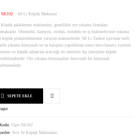
 SK102
: 60 Lt Köpük Makinesi
 Köpük püskürtme makinesini, genellikle oto yıkama firmaları
nmaktadır. Otomobil, kamyon, otobüs, minibüs ve iş makinelerinin yıkama
i köpük püskürtülmesine yarayan makinelerdir. 60 Lt Tankın içerisine belli
arda yıkama kimyasalı ve su karışımı yapıldıktan sonra hava basıncı yardımı
ortumu ve köpük tabancası aracılığı ile istenilen dış yüzeylere köpük
rtebilmektedir. Oto yıkama kimyasalları haricinde bir kimyasal
nılmamalıdır.
SEPETE EKLE
aştır
 Kodu:
Ckm SK102
oriler:
Sıvı Ve Köpük Makinaları