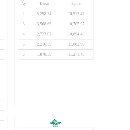
Ay
Taksit
Toplam
2
5,258.74
10,517.47
3
3,568.66
10,705.97
4
2,723.62
10,894.46
5
2,216.59
11,082.96
6
1,878.58
11,271.46