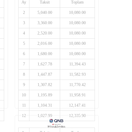
Ay
Taksit
Toplam
2
5,040.00
10,080.00
3
3,360.00
10,080.00
4
2,520.00
10,080.00
5
2,016.00
10,080.00
6
1,680.00
10,080.00
7
1,627.78
11,394.43
8
1,447.87
11,582.93
9
1,307.82
11,770.42
10
1,195.89
11,958.91
11
1,104.31
12,147.41
12
1,027.99
12,335.90