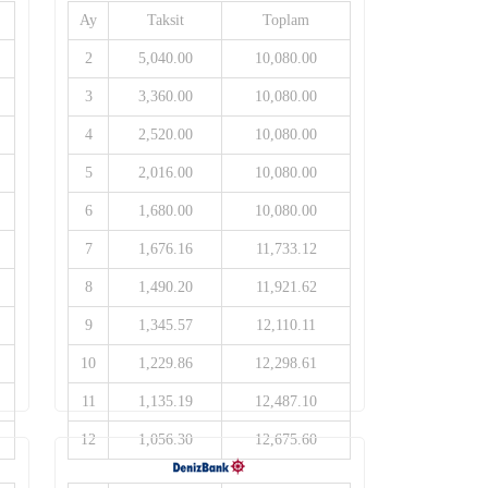
Ay
Taksit
Toplam
2
5,040.00
10,080.00
3
3,360.00
10,080.00
4
2,520.00
10,080.00
5
2,016.00
10,080.00
6
1,680.00
10,080.00
7
1,676.16
11,733.12
8
1,490.20
11,921.62
9
1,345.57
12,110.11
10
1,229.86
12,298.61
11
1,135.19
12,487.10
12
1,056.30
12,675.60