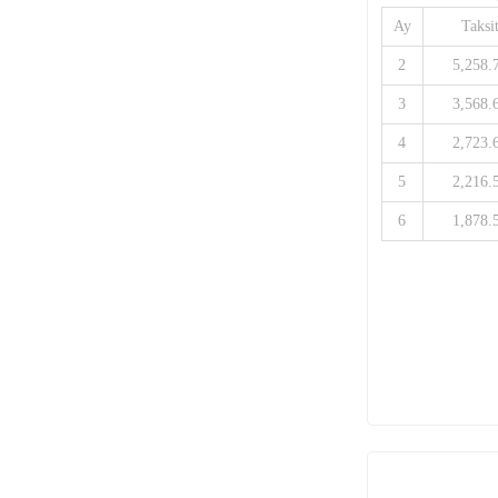
Ay
Taksi
2
5,258.
3
3,568.
4
2,723.
5
2,216.
6
1,878.