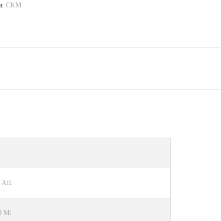
a:
CKM
 Atü
0 Mt