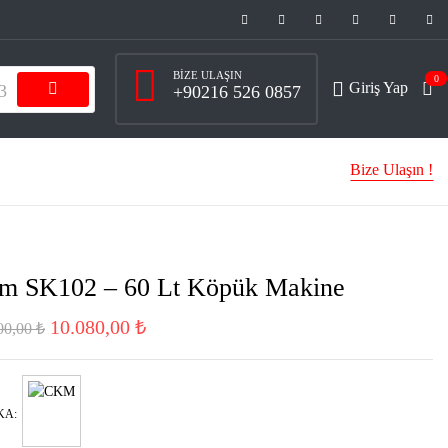
BIZE ULAŞIN
0
Giriş Yap
+90216 526 0857
Bize Ulaşın !
m SK102 – 60 Lt Köpük Makine
10.080,00
₺
00,00
₺
KA: